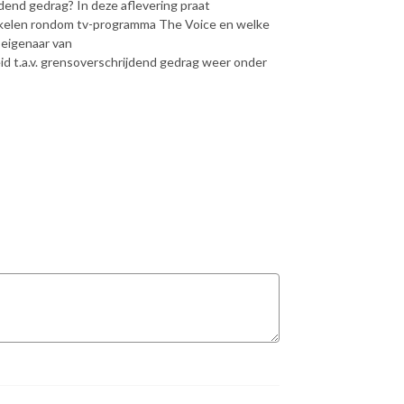
end gedrag? In deze aflevering praat
rikelen rondom tv-programma The Voice en welke
 eigenaar van
eid t.a.v. grensoverschrijdend gedrag weer onder