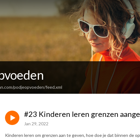
pvoeden
an.com/podjeopvoeden/feed.xml
#23 Kinderen leren grenzen aange
Jan 29, 2022
Kinderen leren om grenzen aan te geven, hoe doe je dat binnen de o