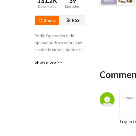
131.2K
39
Downloads
Episodes
Share
RSS
Podje Opvoeden is dé 
opvoedpodcast voor jouw 
inspiratie en steuntje in de 
rug!

Show more >>
In deze podcast praat 
Comment
gezinspedagoog Joyce 
Blauwhoff over alles wat 
met de ontwikkeling en het 
(professioneel) opvoeden 
van kinderen te maken 
heeft.

Log in t
https://jblauwhoff.nl/