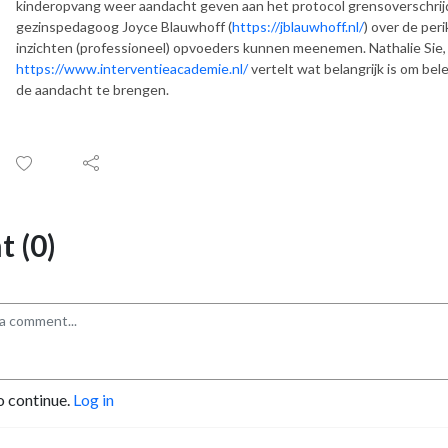
kinderopvang weer aandacht geven aan het protocol grensoverschrijd
gezinspedagoog Joyce Blauwhoff (
https://jblauwhoff.nl/
) over de pe
inzichten (professioneel) opvoeders kunnen meenemen. Nathalie Sie,
https://www.interventieacademie.nl/
vertelt wat belangrijk is om bel
de aandacht te brengen.
 (0)
o continue.
Log in